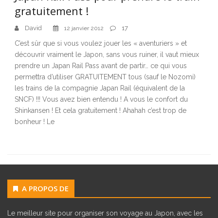
gratuitement !
David
17
12 janvier 2012
C’est sûr que si vous voulez jouer les « aventuriers » et
découvrir vraiment le Japon, sans vous ruiner, il vaut mieux
prendre un Japan Rail Pass avant de partir… ce qui vous
permettra d’utiliser GRATUITEMENT tous (sauf le Nozomi)
les trains de la compagnie Japan Rail (équivalent de la
SNCF) !!! Vous avez bien entendu ! A vous le confort du
Shinkansen ! Et cela gratuitement ! Ahahah c’est trop de
bonheur ! Le
A PROPOS DE
Le meilleur site pour organiser son voyage au Japon, avec les