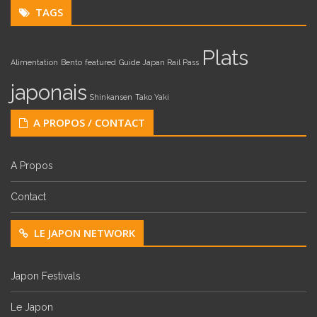
TAGS
Plats
Alimentation
Bento
featured
Guide
Japan Rail Pass
japonais
Shinkansen
Tako Yaki
A PROPOS / CONTACT
A Propos
Contact
LE JAPON NETWORK
Japon Festivals
Le Japon