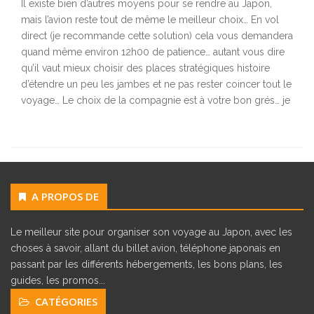
Il existe bien d’autres moyens pour se rendre au Japon,
mais l’avion reste tout de même le meilleur choix… En vol
direct (je recommande cette solution) cela vous demandera
quand même environ 12h00 de patience… autant vous dire
qu’il vaut mieux choisir des places stratégiques histoire
d’étendre un peu les jambes et ne pas rester coincer tout le
voyage… Le choix de la compagnie est à votre bon grés… je
A PROPOS DE
Le meilleur site pour organiser son voyage au Japon, avec les
choses à savoir, allant du billet avion, téléphone japonais en
passant par les différents hébergements, les bons plans, les
guides, les promos...
CATÉGORIES