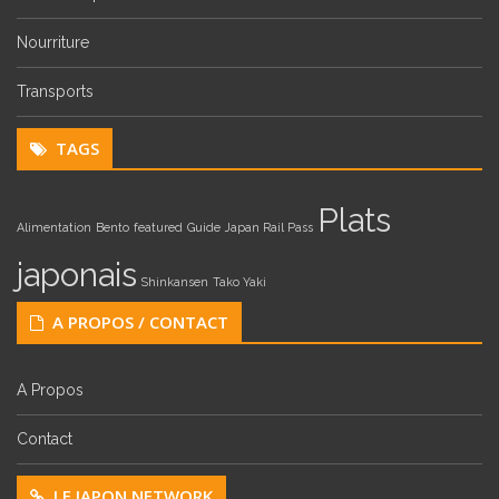
Nourriture
Transports
TAGS
Plats
Alimentation
Bento
featured
Guide
Japan Rail Pass
japonais
Shinkansen
Tako Yaki
A PROPOS / CONTACT
A Propos
Contact
LE JAPON NETWORK