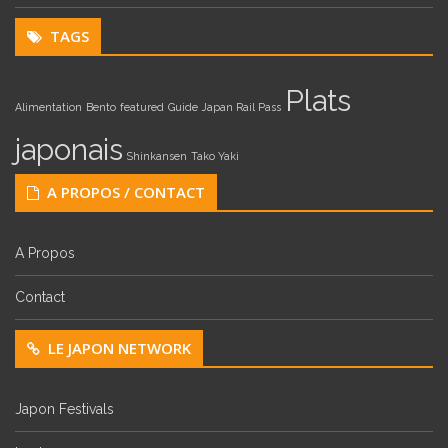
TAGS
Plats
Alimentation
Bento
featured
Guide
Japan Rail Pass
japonais
Shinkansen
Tako Yaki
A PROPOS / CONTACT
A Propos
Contact
LE JAPON NETWORK
Japon Festivals