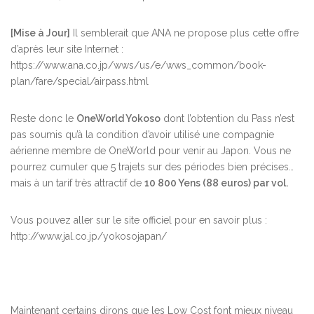
[Mise à Jour]
Il semblerait que ANA ne propose plus cette offre
d’après leur site Internet :
https://www.ana.co.jp/wws/us/e/wws_common/book-
plan/fare/special/airpass.html
Reste donc le
OneWorld Yokoso
dont l’obtention du Pass n’est
pas soumis qu’à la condition d’avoir utilisé une compagnie
aérienne membre de OneWorld pour venir au Japon. Vous ne
pourrez cumuler que 5 trajets sur des périodes bien précises…
mais à un tarif très attractif de
10 800 Yens (88 euros) par vol.
Vous pouvez aller sur le site officiel pour en savoir plus :
http://www.jal.co.jp/yokosojapan/
Maintenant certains dirons que les Low Cost font mieux niveau