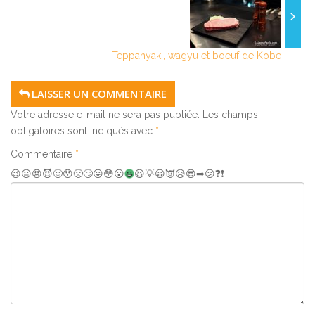
Teppanyaki, wagyu et boeuf de Kobe
LAISSER UN COMMENTAIRE
Votre adresse e-mail ne sera pas publiée.
Les champs
obligatoires sont indiqués avec
*
Commentaire
*
😉
😐
😡
😈
🙂
😯
🙁
🙄
😛
😳
😮
😆
💡
😀
👿
😥
😎
➡
😕
❓
❗