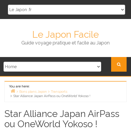
Skip
to
content
Le Japon Facile
Guide voyage pratique et facile au Japon
You are here:
Bons plans Japon
Transports
Star Alliance Japan AirPass ou OneWorld Yokoso !
Home
Star Alliance Japan AirPass
ou OneWorld Yokoso !