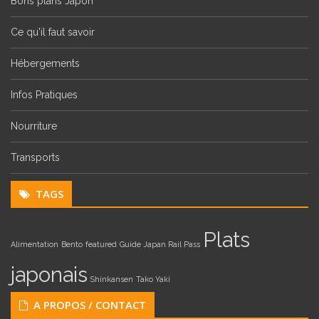
Bons plans Japon
Ce qu'il faut savoir
Hébergements
Infos Pratiques
Nourriture
Transports
TAGS
Plats
Alimentation
Bento
featured
Guide
Japan Rail Pass
japonais
Shinkansen
Tako Yaki
A PROPOS / CONTACT