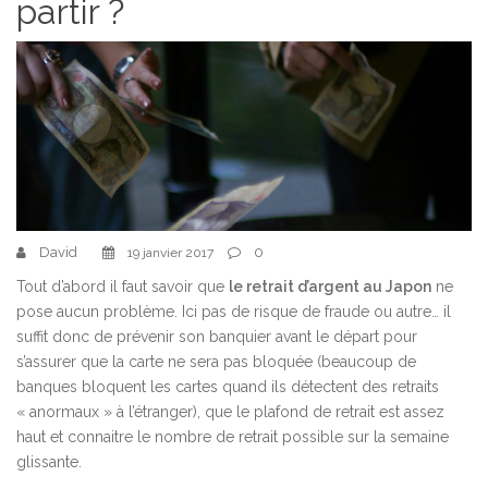
partir ?
David
0
19 janvier 2017
Tout d’abord il faut savoir que
le retrait d’argent au Japon
ne
pose aucun problème. Ici pas de risque de fraude ou autre… il
suffit donc de prévenir son banquier avant le départ pour
s’assurer que la carte ne sera pas bloquée (beaucoup de
banques bloquent les cartes quand ils détectent des retraits
« anormaux » à l’étranger), que le plafond de retrait est assez
haut et connaitre le nombre de retrait possible sur la semaine
glissante.