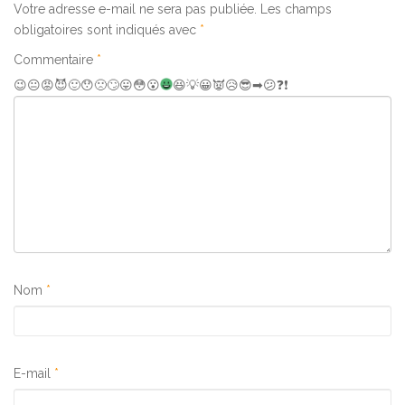
Votre adresse e-mail ne sera pas publiée.
Les champs
obligatoires sont indiqués avec
*
Commentaire
*
😉
😐
😡
😈
🙂
😯
🙁
🙄
😛
😳
😮
😆
💡
😀
👿
😥
😎
➡
😕
❓
❗
Nom
*
E-mail
*