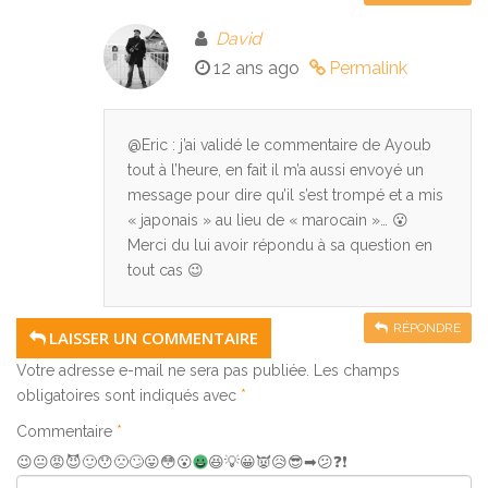
David
12 ans ago
Permalink
@Eric : j’ai validé le commentaire de Ayoub
tout à l’heure, en fait il m’a aussi envoyé un
message pour dire qu’il s’est trompé et a mis
« japonais » au lieu de « marocain »… 😮
Merci du lui avoir répondu à sa question en
tout cas 😉
RÉPONDRE
LAISSER UN COMMENTAIRE
Votre adresse e-mail ne sera pas publiée.
Les champs
obligatoires sont indiqués avec
*
Commentaire
*
😉
😐
😡
😈
🙂
😯
🙁
🙄
😛
😳
😮
😆
💡
😀
👿
😥
😎
➡
😕
❓
❗