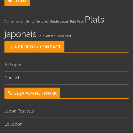
TAGS
Plats
Alimentation
Bento
featured
Guide
Japan Rail Pass
japonais
Shinkansen
Tako Yaki
A PROPOS / CONTACT
A Propos
Contact
LE JAPON NETWORK
Japon Festivals
Le Japon