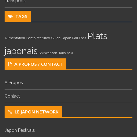
Transports
TAGS
Plats
Alimentation
Bento
featured
Guide
Japan Rail Pass
japonais
Shinkansen
Tako Yaki
A PROPOS / CONTACT
A Propos
Contact
LE JAPON NETWORK
Japon Festivals