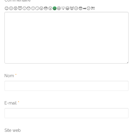
Commentaire
*
😉
😐
😡
😈
🙂
😯
🙁
🙄
😛
😳
😮
😆
💡
😀
👿
😥
😎
➡
😕
❓
❗
Nom
*
E-mail
*
Site web